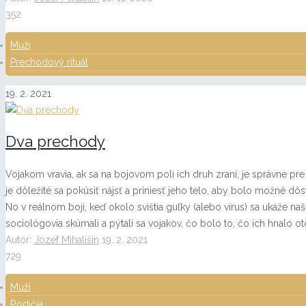
352
Muži
Prechodový rituál
19. 2. 2021
Dva prechody
Vojakom vravia, ak sa na bojovom poli ich druh zraní, je správne pre 
je dôležité sa pokúsiť nájsť a priniesť jeho telo, aby bolo možné dôsto
No v reálnom boji, keď okolo svištia guľky (alebo vírus) sa ukáže n
sociológovia skúmali a pýtali sa vojakov, čo bolo to, čo ich hnalo oto
Autor:
Jozef Mihališin
19. 2. 2021
729
Muži
Rodičia