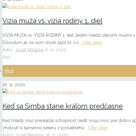
Vízia muža vs. vízia rodiny 1. diel
VÍZIA MUŽA vs. VÍZIA RODINY 1. diel Sedím medzi staršími mužmi
Dôvodom je, že som chcel zažiť to, čo...
Čítať ďalej
Autor:
Jozef Mihališin
6. 11. 2020
610
Muži
16. 11. 2020
Keď sa Simba stane kráľom predčasne
Keď mladý muž preukázal schopnosť riadiť svoju moc pre dobro spo
zhotoviť si kamennú sekeru z posvätného...
Čítať ďalej
Autor:
Jozef Mihališin
16. 11. 2020