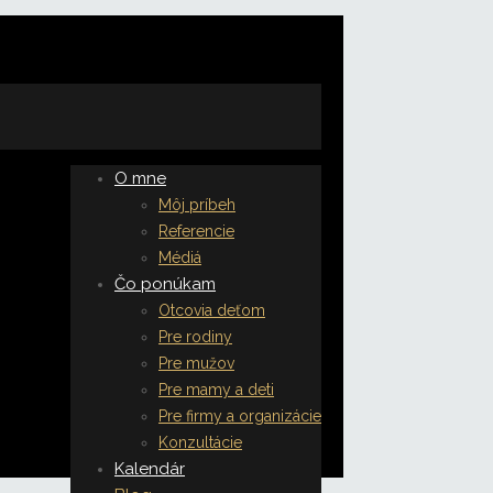
O mne
Môj príbeh
Referencie
Médiá
Čo ponúkam
Otcovia deťom
Pre rodiny
Pre mužov
Pre mamy a deti
Pre firmy a organizácie
Konzultácie
Kalendár