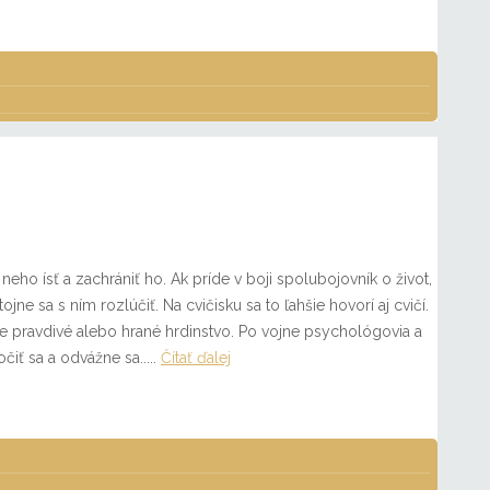
neho ísť a zachrániť ho. Ak príde v boji spolubojovník o život,
jne sa s ním rozlúčiť. Na cvičisku sa to ľahšie hovorí aj cvičí.
aše pravdivé alebo hrané hrdinstvo. Po vojne psychológovia a
čiť sa a odvážne sa.....
Čítať ďalej