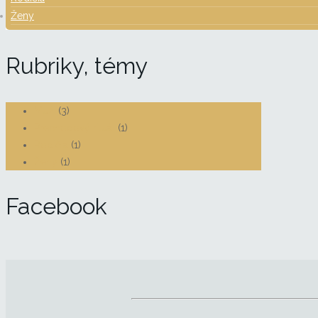
Ženy
Rubriky, témy
Muži
(3)
Prechodový rituál
(1)
Rodičia
(1)
Ženy
(1)
Facebook