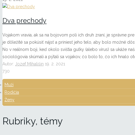
Dva prechody
Vojakom vravia, ak sa na bojovom poli ich druh zraní, je správne pre 
je dôležité sa pokúsiť nájsť a priniesť jeho telo, aby bolo možné dôsto
No v reálnom boji, keď okolo svištia guľky (alebo vírus) sa ukáže n
sociológovia skúmali a pýtali sa vojakov, čo bolo to, čo ich hnalo oto
Autor:
Jozef Mihališin
19. 2. 2021
730
Muži
Rodičia
Ženy
Rubriky, témy