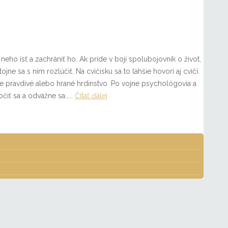
neho ísť a zachrániť ho. Ak príde v boji spolubojovník o život,
jne sa s ním rozlúčiť. Na cvičisku sa to ľahšie hovorí aj cvičí.
aše pravdivé alebo hrané hrdinstvo. Po vojne psychológovia a
čiť sa a odvážne sa.....
Čítať ďalej