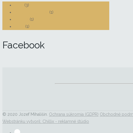
Muži
(3)
Prechodový rituál
(1)
Rodičia
(1)
Ženy
(1)
Facebook
© 2020 Jozef Mihališin.
Ochrana súkromia (GDPR)
Obchodné podm
Webstránku vytvoril: Chillix - reklamné štúdio