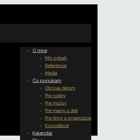
O mne
Môj príbeh
Referencie
Médiá
Čo ponúkam
Otcovia deťom
Pre rodiny
Pre mužov
Pre mamy a deti
Pre firmy a organizácie
Konzultácie
Kalendár