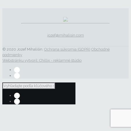
jozef@mihalisin.com
© 2020 Jozef Mihališin.
Ochrana súkromia (GDPR)
Obchodné
podmienky
Webstránku vytvoril: Chillix - reklamné štúdio