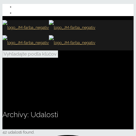
Archívy:
Udalosti
42 udalosti found.