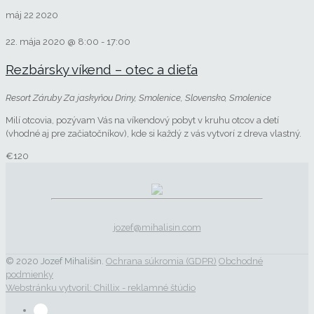
máj
22
2020
22. mája 2020 @ 8:00
-
17:00
Rezbársky víkend – otec a dieťa
Resort Záruby
Za jaskyňou Driny, Smolenice, Slovensko, Smolenice
Milí otcovia, pozývam Vás na víkendový pobyt v kruhu otcov a detí
(vhodné aj pre začiatočníkov), kde si každý z vás vytvorí z dreva vlastný.
€120
jozef@mihalisin.com
© 2020 Jozef Mihališin.
Ochrana súkromia (GDPR)
Obchodné
podmienky
Webstránku vytvoril: Chillix - reklamné štúdio