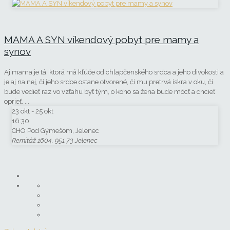
MAMA A SYN víkendový pobyt pre mamy a
synov
Aj mama je tá, ktorá má kľúče od chlapčenského srdca a jeho divokosti a
je aj na nej, či jeho srdce ostane otvorené, či mu pretrvá iskra v oku, či
bude vedieť raz vo vzťahu byť tým, o koho sa žena bude môcť a chcieť
oprieť.
...
23 okt
- 25 okt
16:30
CHO Pod Gýmešom, Jelenec
Remitáž 1604, 951 73 Jelenec