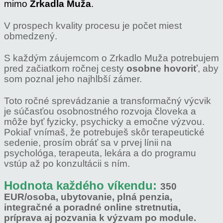
mimo
Zrkadla Muža
.
V prospech kvality procesu je počet miest
obmedzený.
S každým záujemcom o Zrkadlo Muža potrebujem
pred začiatkom ročnej cesty
osobne hovoriť
, aby
som poznal jeho najhlbší zámer.
Toto ročné sprevádzanie a transformačný výcvik
je súčasťou osobnostného rozvoja človeka a
môže byť fyzicky, psychicky a emočne výzvou.
Pokiaľ vnímaš, že potrebuješ skôr terapeutické
sedenie, prosím obráť sa v prvej línii na
psychológa, terapeuta, lekára a do programu
vstúp až po konzultácii s ním.
Hodnota každého víkendu:
350
EUR/osoba, ubytovanie, plná penzia,
integračné a poradné online stretnutia,
príprava aj pozvania k výzvam po module.