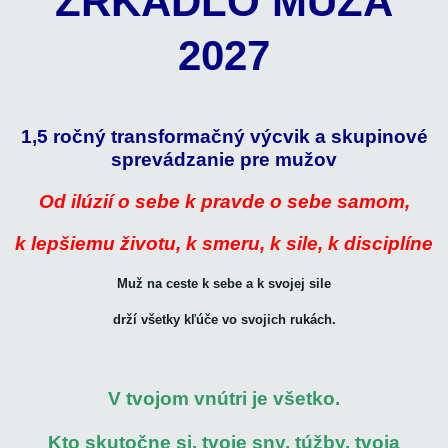
ZRKADLO MUŽA
2027
1,5 ročný transformačný výcvik
a skupinové
sprevádzanie
pre mužov
Od ilúzií o sebe k pravde o sebe samom,
k lepšiemu životu, k smeru, k sile, k disciplíne
Muž na ceste k sebe a k svojej sile
drží všetky kľúče vo svojich rukách.
V tvojom vnútri je všetko.
Kto skutočne si, tvoje sny, túžby, tvoja