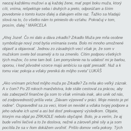
naozaj každému mužovi a aj každej žene, mať popri boku muža, ktorý
cíti, vníma, rešpektuje seba i druhých a preto, odporúčam a šírim
povedomie o tomto kurze ďalej a ďakujem ešte raz. Ťažko sa hľadajú
slová na to, čo všetko nám to prinieslo do vzťahu. Pokračuj v tom,
prosím, ďalej.“ MARCELA
„Ahoj Jozef. Čo mi dalo a dáva zrkadlo? Zrkadlo Muža pre mňa osobne
symbolizuje nový zrod bytia vnímania sveta. Bolo mi mnoho umožnené
objaviť a objavovať. Jednou zo zásadných vecí však je, že som v
mužskom svete bol osamelý a to sa zmenilo. Cítim podporu všetkých
tých mužov, čo sme tam boli. Len pomyslenie na tu udalosť mi je barlou,
oporou, i keď pôvodné vzorce majú ambíciu sa opäť presadiť. Nuž a k
tomu viac pokoja a vďaky preniká do môjho sveta“ LUKÁŠ
„Ako vnímam príchod môjho muža po Zrkadle? Za mňa ako veľký zázrak.
A v čom? Po 20 rokoch manželstva, kde stále cestoval za prácou, aby
nás zabezpečil finančne (ja som to však vnímala inak, ako unik od nás,
od zodpovednosti) prišla veta: „Dávam výpoveď v práci. Moje miesto je pri
rodine“. Ospravedlnil sa za veci, ktoré on nevidel a vďaka tvojej podpore a
jeho odvahe ich uzrel a asi bol dosť prekvapený výsledkom. Objatie,
ktorým ma objal po ZRKADLE nebolo obyčajné. Bolo, je a verím, že aj
bude veľmi liečivé a to že doslova, nežné a zároveň plné sily a ja som
pocítila že sa v ňom dokážem uvoľniť. Prišlo domov veľa pokory. Tých