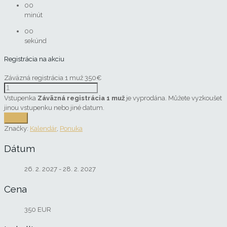
00
minút
00
sekúnd
Registrácia na akciu
Záväzná registrácia 1 muž
350€
Vstupenka
Záväzná registrácia 1 muž
je vyprodána. Můžete vyzkoušet
jinou vstupenku nebo jiné datum.
Ďalej
Značky:
Kalendár
,
Ponuka
Dátum
26. 2. 2027
- 28. 2. 2027
Cena
350 EUR