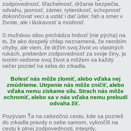
zodpovednosť, šľachetnosť, držanie bezpečia,
odvahu, jasnosť, zámer, rytierskosť, schopnosť
dokončovať veci a ustáť i dať úder, ťah a smer v
živote, ale i láskavosť a múdrosť.
S mužskou silou prichádza hrdosť (nie pýcha) na
to, že ako dospelý chlap neznamená, že nerobím
chyby, ale viem, že držím svoj život vo vlastných
rukách, preberám zodpovednosť za svoje činy, ja
tvorím vedome svoj život a môžem sa každý
večer pozrieť na seba do zrkadla.
Bolesť nás môže zlomiť, alebo vďaka nej
zmúdrieme. Utrpenie nás môže zničiť, alebo
vďaka nemu získame silu. Strach nás môže
ochromiť, alebo sa v nás vďaka nemu prebudí
odvaha žiť.
Pozývam Ťa na celoročnú cestu, kde sa pozrieš
do zrkadla pravdy o sebe samom, vykročíš na
cestu k plnej zodpovednosti, integrity,