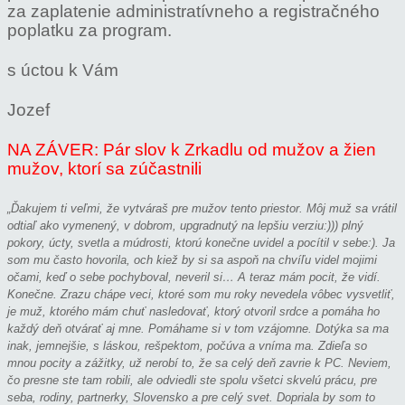
za zaplatenie administratívneho a registračného
poplatku za program.
s úctou k Vám
Jozef
NA ZÁVER: Pár slov k Zrkadlu od mužov a žien
mužov, ktorí sa zúčastnili
„Ďakujem ti veľmi, že vytváraš pre mužov tento priestor. Môj muž sa vrátil
odtiaľ ako vymenený, v dobrom, upgradnutý na lepšiu verziu:))) plný
pokory, úcty, svetla a múdrosti, ktorú konečne uvidel a pocítil v sebe:). Ja
som mu často hovorila, och kiež by si sa aspoň na chvíľu videl mojimi
očami, keď o sebe pochyboval, neveril si… A teraz mám pocit, že vidí.
Konečne. Zrazu chápe veci, ktoré som mu roky nevedela vôbec vysvetliť,
je muž, ktorého mám chuť nasledovať, ktorý otvoril srdce a pomáha ho
každý deň otvárať aj mne. Pomáhame si v tom vzájomne. Dotýka sa ma
inak, jemnejšie, s láskou, rešpektom, počúva a vníma ma. Zdieľa so
mnou pocity a zážitky, už nerobí to, že sa celý deň zavrie k PC. Neviem,
čo presne ste tam robili, ale odviedli ste spolu všetci skvelú prácu, pre
seba, rodiny, partnerky, Slovensko a pre celý svet. Dopriala by som to