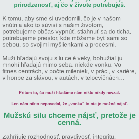
prirodzenosť, aj čo v živote potrebuješ.
K tomu, aby sme si uvedomili, čo je v našom
vnútri a ako to súvisí s našim životom,
potrebujeme občas vypnúť, stiahnuť sa do ticha,
potrebujeme priestor, kde môžeme byť sami so
sebou, so svojimi myšlienkami a procesmi.
Muži hľadajú svoju silu celé veky, bohužiaľ ju
mnohí hľadajú mimo seba, niekde vonku. Vo
fitnes centrách, v počte mileniek, v práci, v kariére,
v honbe za slávou, v autách, v telocvičnách…
Pritom to, čo muži hľadáme nám nikto nikdy nevzal.
Len nám nikto nepovedal, že „vonku“ to nie je možné nájsť.
Mužskú silu chceme nájsť, pretože je
cenná.
Zahrňuje rozhodnosť, pravdivosť, integritu,