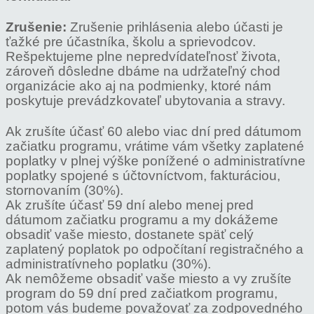
Zrušenie:
Zrušenie prihlásenia alebo účasti je
ťažké pre účastníka, školu a sprievodcov.
Rešpektujeme plne nepredvídateľnosť života,
zároveň dôsledne dbáme na udržateľný chod
organizácie ako aj na podmienky, ktoré nám
poskytuje prevádzkovateľ ubytovania a stravy.
Ak zrušíte účasť 60 alebo viac dní pred dátumom
začiatku programu, vrátime vám všetky zaplatené
poplatky v plnej výške ponížené o administratívne
poplatky spojené s účtovníctvom, fakturáciou,
stornovaním (30%).
Ak zrušíte účasť 59 dní alebo menej pred
dátumom začiatku programu a my dokážeme
obsadiť vaše miesto, dostanete späť celý
zaplatený poplatok po odpočítaní registračného a
administratívneho poplatku (30%).
Ak nemôžeme obsadiť vaše miesto a vy zrušíte
program do 59 dní pred začiatkom programu,
potom vás budeme považovať za zodpovedného