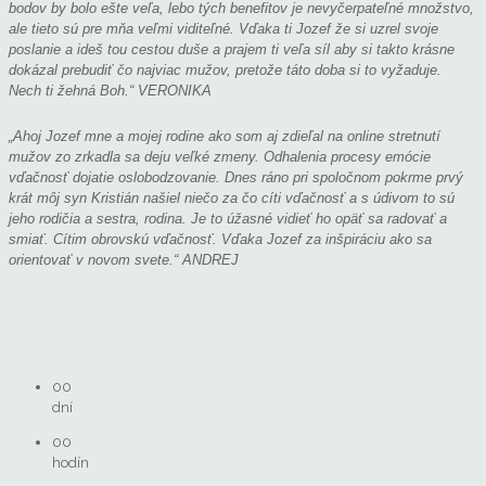
bodov by bolo ešte veľa, lebo tých benefitov je nevyčerpateľné množstvo,
ale tieto sú pre mňa veľmi viditeľné. Vďaka ti Jozef že si uzrel svoje
poslanie a ideš tou cestou duše a prajem ti veľa síl aby si takto krásne
dokázal prebudiť čo najviac mužov, pretože táto doba si to vyžaduje.
Nech ti žehná Boh.“ VERONIKA
„Ahoj Jozef mne a mojej rodine ako som aj zdieľal na online stretnutí
mužov zo zrkadla sa deju veľké zmeny. Odhalenia procesy emócie
vďačnosť dojatie oslobodzovanie. Dnes ráno pri spoločnom pokrme prvý
krát môj syn Kristián našiel niečo za čo cíti vďačnosť a s údivom to sú
jeho rodičia a sestra, rodina. Je to úžasné vidieť ho opäť sa radovať a
smiať. Cítim obrovskú vďačnosť. Vďaka Jozef za inšpiráciu ako sa
orientovať v novom svete.“ ANDREJ
00
dní
00
hodín