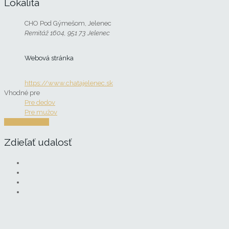
Lokalita
CHO Pod Gýmešom, Jelenec
Remitáž 1604, 951 73 Jelenec
Webová stránka
https://www.chatajelenec.sk
Vhodné pre
Pre dedov
Pre mužov
REGISTROVAŤ
Zdieľať udalosť