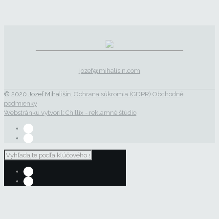
jozef@mihalisin.com
© 2020 Jozef Mihališin.
Ochrana súkromia (GDPR)
Obchodné
podmienky
Webstránku vytvoril: Chillix - reklamné štúdio