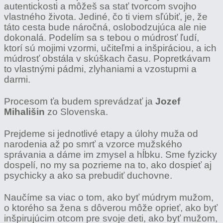
autentickosti a môžeš sa stať tvorcom svojho
vlastného života. Jediné, čo ti viem sľúbiť, je, že
táto cesta bude náročná, oslobodzujúca ale nie
dokonalá. Podelím sa s tebou o múdrosť ľudí,
ktorí sú mojimi vzormi, učiteľmi a inšpiráciou, a ich
múdrosť obstála v skúškach času. Popretkávam
to vlastnými pádmi, zlyhaniami a vzostupmi a
darmi.
Procesom ťa budem sprevádzať ja
Jozef
Mihališin
zo Slovenska.
Prejdeme si jednotlivé etapy a úlohy muža od
narodenia až po smrť a vzorce mužského
správania a dáme im zmysel a hĺbku. Sme fyzicky
dospelí, no my sa pozrieme na to, ako dospieť aj
psychicky a ako sa prebudiť duchovne.
Naučíme sa viac o tom, ako byť múdrym mužom,
o ktorého sa žena s dôverou môže oprieť, ako byť
inšpirujúcim otcom pre svoje deti, ako byť mužom,